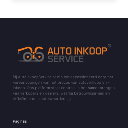
Bij AutoInkoopService.nl zijn we gepassioneerd door het
vereenvoudigen van het proces van autoverkoop en -
inkoop. Ons platform staat centraal in het samenbrengen
van verkopers en dealers, waarbij betrouwbaarheid en
efficiëntie de sleutelwoorden zijn.
Pagina’s