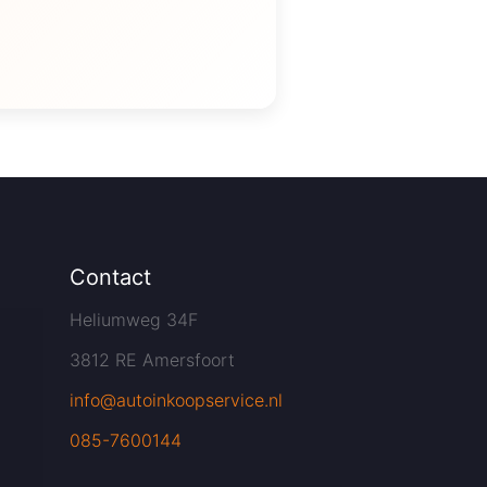
Contact
Heliumweg 34F
3812 RE Amersfoort
info@autoinkoopservice.nl
085-7600144