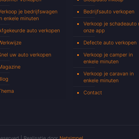
Verkoop je bedrijfswagen
Bedrijfsauto verkopen
in enkele minuten
Verkoop je schadeauto
Afgekeurde auto verkopen
onze app
Werkwijze
Defecte auto verkopen
Snel uw auto verkopen
Verkoop je camper in
enkele minuten
Magazine
Verkoop je caravan in
Blog
enkele minuten
Thema
Contact
eserved | Realisatie door
Netsimpel