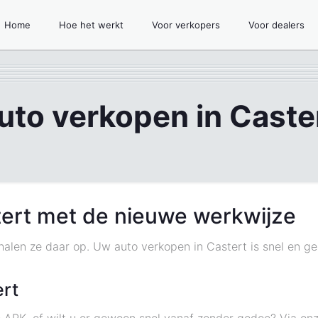
Home
Hoe het werkt
Voor verkopers
Voor dealers
uto verkopen in Caste
tert met de nieuwe werkwijze
halen ze daar op. Uw auto verkopen in Castert is snel en g
ert