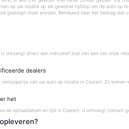
 APK, of wilt u er gewoon snel vanaf zonder gedoe? Via on
en op uw locatie op elk gewenst tijdstip om de auto op te 
ls deze gesloopt moet worden. Benieuwd naar het bedrag dat 
 ontvangt direct een indicatief bod van een van onze inko
ificeerde dealers
e verkoopprijs van uw auto op locatie in Castert. Zo kome
er het
e de ophaaldatum en tijd in Castert. U ontvangt contant ge
 opleveren?