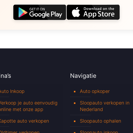
na’s
Navigatie
Auto Inkoop
Auto opkoper
Verkoop je auto eenvoudig
Sloopauto verkopen in
online met onze app
Nederland
Kapotte auto verkopen
Sloopauto ophalen
Oldtimer verkopen
Sloopauto inkoop