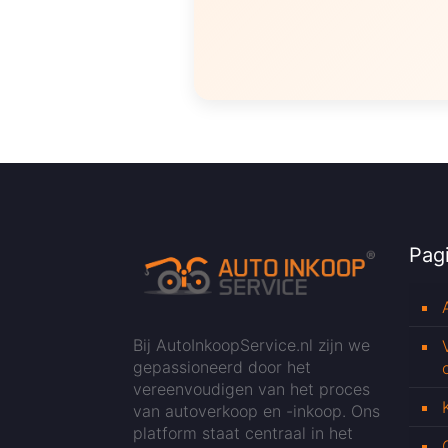
Pagi
Bij AutoInkoopService.nl zijn we
gepassioneerd door het
vereenvoudigen van het proces
van autoverkoop en -inkoop. Ons
platform staat centraal in het