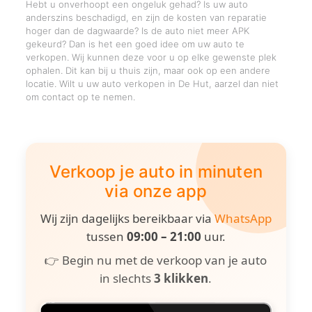
Hebt u onverhoopt een ongeluk gehad? Is uw auto
anderszins beschadigd, en zijn de kosten van reparatie
hoger dan de dagwaarde? Is de auto niet meer APK
gekeurd? Dan is het een goed idee om uw auto te
verkopen. Wij kunnen deze voor u op elke gewenste plek
ophalen. Dit kan bij u thuis zijn, maar ook op een andere
locatie. Wilt u uw auto verkopen in De Hut, aarzel dan niet
om contact op te nemen.
Verkoop je auto in minuten
via onze app
Wij zijn dagelijks bereikbaar via
WhatsApp
tussen
09:00 – 21:00
uur.
👉 Begin nu met de verkoop van je auto
in slechts
3 klikken
.