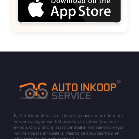
Bij AutoInkoopService.nl zijn we gepassioneerd door het
vereenvoudigen van het proces van autoverkoop en -
inkoop. Ons platform staat centraal in het samenbrengen
van verkopers en dealers, waarbij betrouwbaarheid en
efficiëntie de sleutelwoorden zijn.