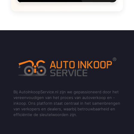
Bij AutoInkoopService.nl zijn we gepassioneerd door het
vereenvoudigen van het proces van autoverkoop en -
inkoop. Ons platform staat centraal in het samenbrengen
van verkopers en dealers, waarbij betrouwbaarheid en
efficiëntie de sleutelwoorden zijn.