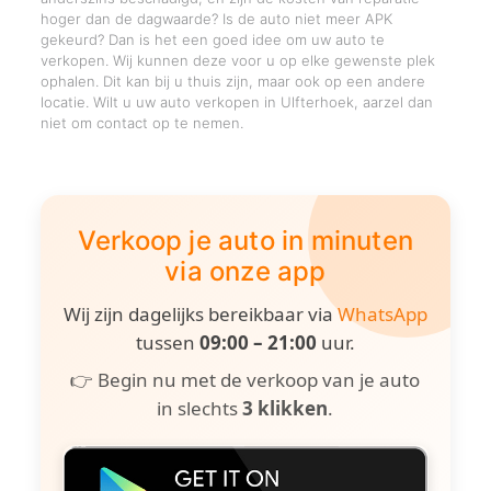
hoger dan de dagwaarde? Is de auto niet meer APK
gekeurd? Dan is het een goed idee om uw auto te
verkopen. Wij kunnen deze voor u op elke gewenste plek
ophalen. Dit kan bij u thuis zijn, maar ook op een andere
locatie. Wilt u uw auto verkopen in Ulfterhoek, aarzel dan
niet om contact op te nemen.
Verkoop je auto in minuten
via onze app
Wij zijn dagelijks bereikbaar via
WhatsApp
tussen
09:00 – 21:00
uur.
👉 Begin nu met de verkoop van je auto
in slechts
3 klikken
.