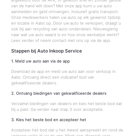
afgekeurd voor de APK, of gewoon snel en zonder gedoe
van de hand wilt doen? Met onze app kunt u uw auto
aanmelden en geld ontvangen, inclusief gratis transport.
Onze medewerkers halen uw auto op elk gewenst tijdstip
en locatie in Aalst op. Door uw auto te verkopen, draagt u
ook bij aan recycling van auto-onderdelen. Nieuwsgierig
naar wat uw auto waard is en hoe onze werkwijze werkt?
Lees verder of neem contact met ons op via de app.
Stappen bij Auto Inkoop Service
1. Meld uw auto aan via de app
Download de app en meld uw auto aan voor verkoop in
Aalst. Ontvang direct een indicatief bod van
gekwalificeerde dealers.
2. Ontvang biedingen van gekwalificeerde dealers
Verzamel biedingen van dealers en kies het beste bod dat
bij u past. Ga verder naar stap 3 voor acceptatie.
3. Kies het beste bod en accepteer het
Accepteer het bod dat u het meest aanspreekt en rond de
verkoop veilig af via de app. Maak een afspraak voor