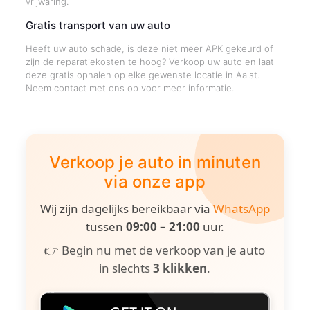
vrijwaring.
Gratis transport van uw auto
Heeft uw auto schade, is deze niet meer APK gekeurd of
zijn de reparatiekosten te hoog? Verkoop uw auto en laat
deze gratis ophalen op elke gewenste locatie in Aalst.
Neem contact met ons op voor meer informatie.
Verkoop je auto in minuten
via onze app
Wij zijn dagelijks bereikbaar via
WhatsApp
tussen
09:00 – 21:00
uur.
👉 Begin nu met de verkoop van je auto
in slechts
3 klikken
.