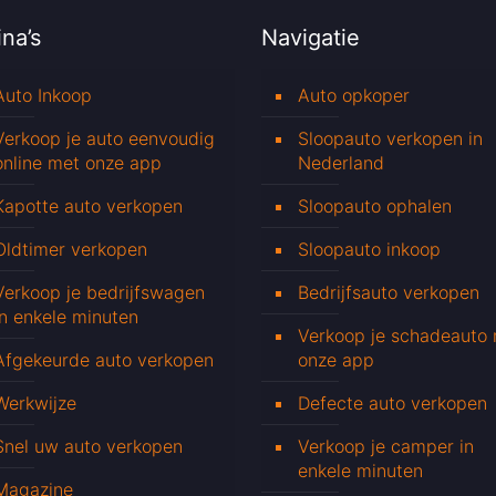
na’s
Navigatie
Auto Inkoop
Auto opkoper
Verkoop je auto eenvoudig
Sloopauto verkopen in
online met onze app
Nederland
Kapotte auto verkopen
Sloopauto ophalen
Oldtimer verkopen
Sloopauto inkoop
Verkoop je bedrijfswagen
Bedrijfsauto verkopen
in enkele minuten
Verkoop je schadeauto
Afgekeurde auto verkopen
onze app
Werkwijze
Defecte auto verkopen
Snel uw auto verkopen
Verkoop je camper in
enkele minuten
Magazine