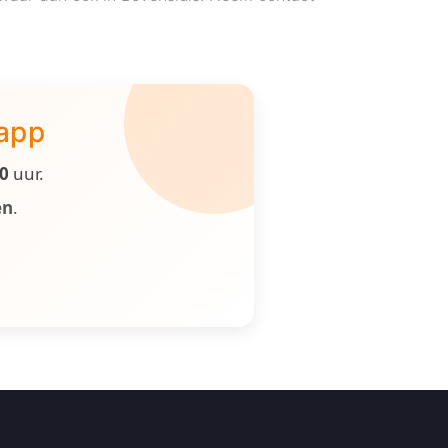
 app
00
uur.
en
.