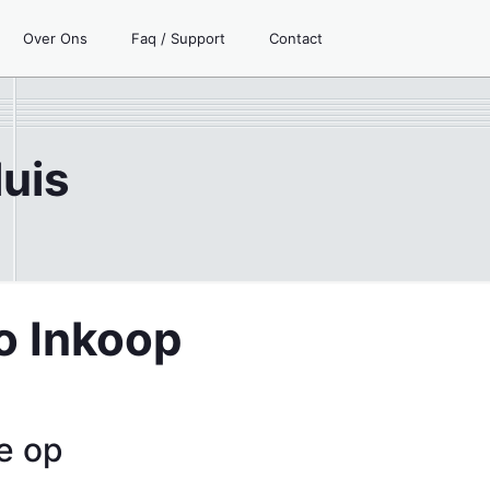
Over Ons
Faq / Support
Contact
uis
o Inkoop
ze op