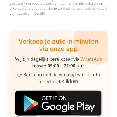
gekeurd? Verkoop uw auto en laat hem gratis ophalen op
elke gewenste locatie. Neem contact op voor het verkopen
van uw auto in De Elft.
Verkoop je auto in minuten
via onze app
Wij zijn dagelijks bereikbaar via
WhatsApp
tussen
09:00 – 21:00
uur.
👉 Begin nu met de verkoop van je auto
in slechts
3 klikken
.