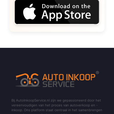
Bij AutoInkoopService.nl zijn we gepassioneerd door het
vereenvoudigen van het proces van autoverkoop en -
inkoop. Ons platform staat centraal in het samenbrengen