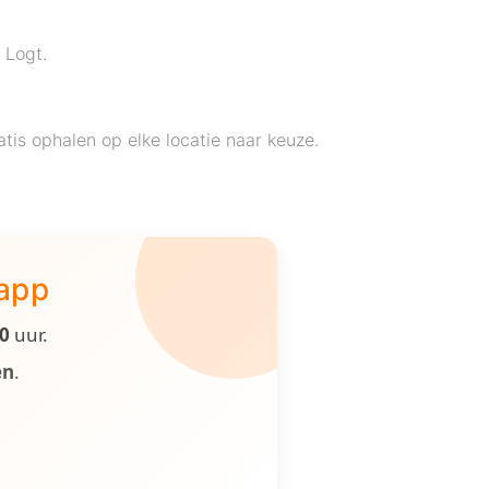
 Logt.
is ophalen op elke locatie naar keuze.
 app
00
uur.
en
.