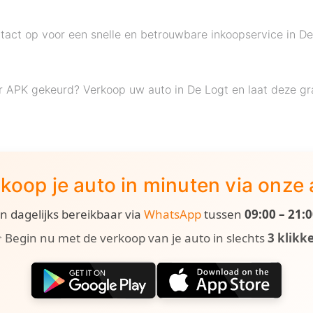
act op voor een snelle en betrouwbare inkoopservice in De
r APK gekeurd? Verkoop uw auto in De Logt en laat deze grat
koop je auto in minuten via onze
ijn dagelijks bereikbaar via
WhatsApp
tussen
09:00 – 21:
 Begin nu met de verkoop van je auto in slechts
3 klikk