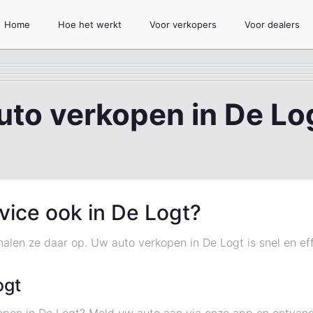
Home
Hoe het werkt
Voor verkopers
Voor dealers
uto verkopen in De Lo
vice ook in De Logt?
 halen ze daar op. Uw auto verkopen in De Logt is snel en e
ogt