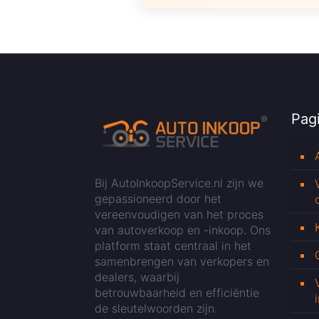
Pagi
Bij AutoInkoopService.nl zijn we
gepassioneerd door het
vereenvoudigen van het proces
van autoverkoop en -inkoop. Ons
platform staat centraal in het
samenbrengen van verkopers en
dealers, waarbij
betrouwbaarheid en efficiëntie
de sleutelwoorden zijn.