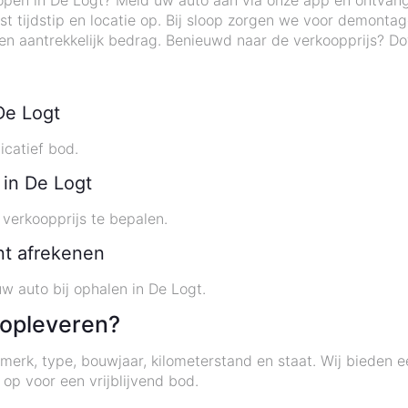
open in De Logt? Meld uw auto aan via onze app en ontvang 
 tijdstip en locatie op. Bij sloop zorgen we voor demontag
en aantrekkelijk bedrag. Benieuwd naar de verkoopprijs? D
De Logt
icatief bod.
 in De Logt
 verkoopprijs te bepalen.
ant afrekenen
w auto bij ophalen in De Logt.
 opleveren?
merk, type, bouwjaar, kilometerstand en staat. Wij bieden e
op voor een vrijblijvend bod.