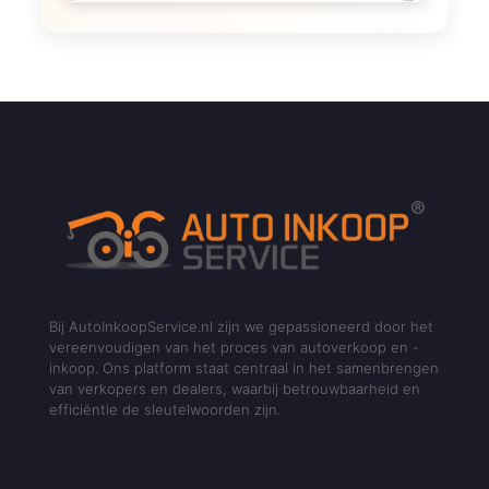
Bij AutoInkoopService.nl zijn we gepassioneerd door het
vereenvoudigen van het proces van autoverkoop en -
inkoop. Ons platform staat centraal in het samenbrengen
van verkopers en dealers, waarbij betrouwbaarheid en
efficiëntie de sleutelwoorden zijn.