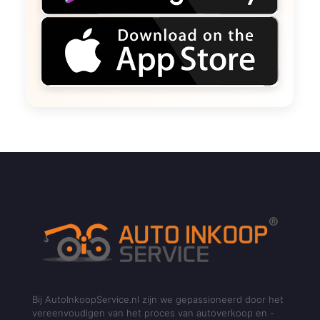
Bij AutoInkoopService.nl zijn we gepassioneerd door het
vereenvoudigen van het proces van autoverkoop en -