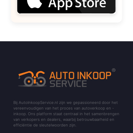
Bij AutoInkoopService.nl zijn we gepassioneerd door het
vereenvoudigen van het proces van autoverkoop en -
inkoop. Ons platform staat centraal in het samenbrengen
van verkopers en dealers, waarbij betrouwbaarheid en
efficiëntie de sleutelwoorden zijn.