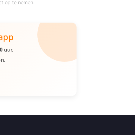
act op te nemen.
 app
00
uur.
en
.