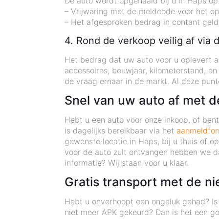
De auto wordt opgehaald bij u in Haps op
– Vrijwaring met de meldcode voor het o
– Het afgesproken bedrag in contant geld
4. Rond de verkoop veilig af via 
Het bedrag dat uw auto voor u oplevert als
accessoires, bouwjaar, kilometerstand, en
de vraag ernaar in de markt. Al deze pun
Snel van uw auto af met 
Hebt u een auto voor onze inkoop, of be
is dagelijks bereikbaar via het
aanmeldfor
gewenste locatie in Haps, bij u thuis of 
voor de auto zult ontvangen hebben we da
informatie? Wij staan voor u klaar.
Gratis transport met de n
Hebt u onverhoopt een ongeluk gehad? Is 
niet meer APK gekeurd? Dan is het een go