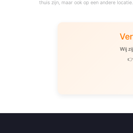
thuis zijn, maar ook op een andere locati
Ver
Wij z
👉