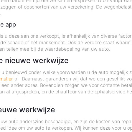
 een datum en tijd die we samen afspreken. U ontvangt dan
pzeggen of opschorten van uw verzekering. De wegenbelasti
.
de app
 u deze aan ons verkoopt, is afhankelijk van diverse factor
 de schade of het mankement. Ook de verdere staat waarin d
ten tellen mee bij de waardebepaling van uw auto.
de nieuwe werkwijze
nt u benieuwd onder welke voorwaarden u de auto mogelijk 
mulier
of Daarnaast garanderen wij dat we een geschikt voer
op een ander adres. Bovendien zorgen we voor contante betal
n al afgesproken, en de chauffeur van de ophaalservice hee
ieuwe werkwijze
uw auto anderszins beschadigd, en zijn de kosten van repa
ed idee om uw auto te verkopen. Wij kunnen deze voor u op 