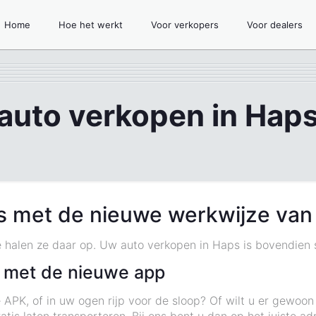
Home
Hoe het werkt
Voor verkopers
Voor dealers
auto verkopen in Hap
s met de nieuwe werkwijze van
e halen ze daar op. Uw auto verkopen in Haps is bovendien sn
 met de nieuwe app
 APK, of in uw ogen rijp voor de sloop? Of wilt u er gewoo