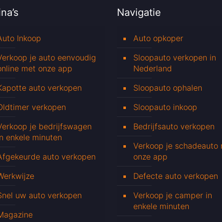
na’s
Navigatie
Auto Inkoop
Auto opkoper
Verkoop je auto eenvoudig
Sloopauto verkopen in
online met onze app
Nederland
Kapotte auto verkopen
Sloopauto ophalen
Oldtimer verkopen
Sloopauto inkoop
Verkoop je bedrijfswagen
Bedrijfsauto verkopen
in enkele minuten
Verkoop je schadeauto
Afgekeurde auto verkopen
onze app
Werkwijze
Defecte auto verkopen
Snel uw auto verkopen
Verkoop je camper in
enkele minuten
Magazine