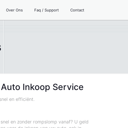
Over Ons
Faq / Support
Contact
s
 Auto Inkoop Service
el en efficiënt.
n snel en zonder rompslomp vanaf? U geld