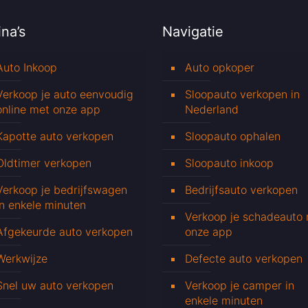
na’s
Navigatie
Auto Inkoop
Auto opkoper
Verkoop je auto eenvoudig
Sloopauto verkopen in
online met onze app
Nederland
Kapotte auto verkopen
Sloopauto ophalen
Oldtimer verkopen
Sloopauto inkoop
Verkoop je bedrijfswagen
Bedrijfsauto verkopen
in enkele minuten
Verkoop je schadeauto
Afgekeurde auto verkopen
onze app
Werkwijze
Defecte auto verkopen
Snel uw auto verkopen
Verkoop je camper in
enkele minuten