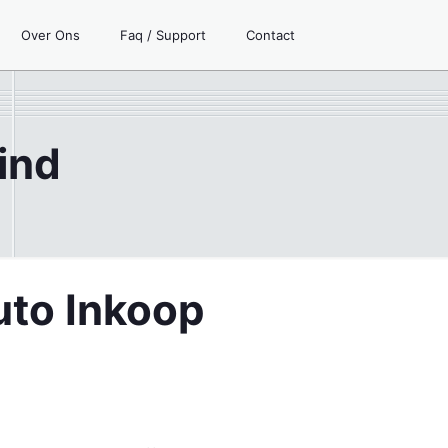
Over Ons
Faq / Support
Contact
ind
uto Inkoop