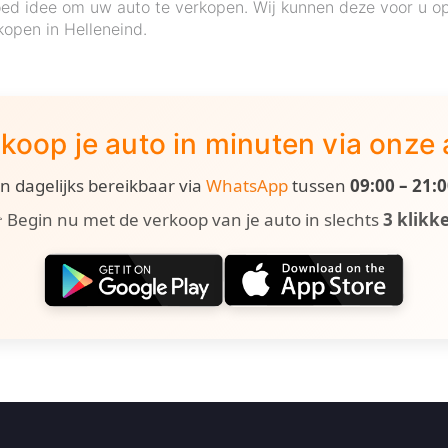
oed idee om uw auto te verkopen. Wij kunnen deze voor u o
kopen in Helleneind.
koop je auto in minuten via onze
ijn dagelijks bereikbaar via
WhatsApp
tussen
09:00 – 21:
 Begin nu met de verkoop van je auto in slechts
3 klikk