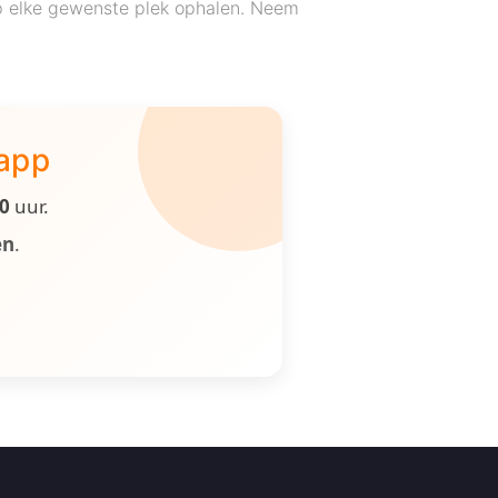
p elke gewenste plek ophalen. Neem
 app
00
uur.
en
.