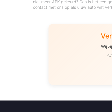
niet meer APK gekeurd? Dan is het een g
contact met ons op als u uw auto wilt ver
Ver
Wij z
👉