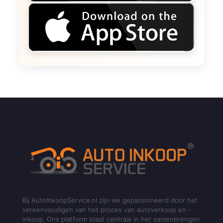
Bij AutoInkoopService.nl zijn we gepassioneerd door het
vereenvoudigen van het proces van autoverkoop en -
inkoop. Ons platform staat centraal in het samenbrengen