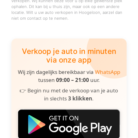
verkopen. Wij kunnen deze voor u op elke gewenste plek
ophalen. Dit kan bij u thuis zijn, maar ook op een andere
locatie. Wilt u uw auto verkopen in Hoogeloon, aarzel dan
niet om contact op te nemen.
Verkoop je auto in minuten
via onze app
Wij zijn dagelijks bereikbaar via
WhatsApp
tussen
09:00 – 21:00
uur.
👉 Begin nu met de verkoop van je auto
in slechts
3 klikken
.