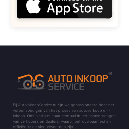
Bij AutoInkoopService.nl zijn we gepassioneerd door het
vereenvoudigen van het proces van autoverkoop en -
inkoop. Ons platform staat centraal in het samenbrengen
van verkopers en dealers, waarbij betrouwbaarheid en
efficiëntie de sleutelwoorden zijn.