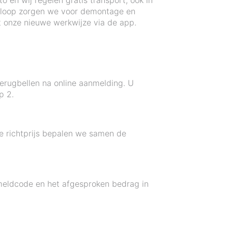
en wij regelen gratis transport, ook in
 sloop zorgen we voor demontage en
 onze nieuwe werkwijze via de app.
erugbellen na online aanmelding. U
p 2.
de richtprijs bepalen we samen de
 meldcode en het afgesproken bedrag in