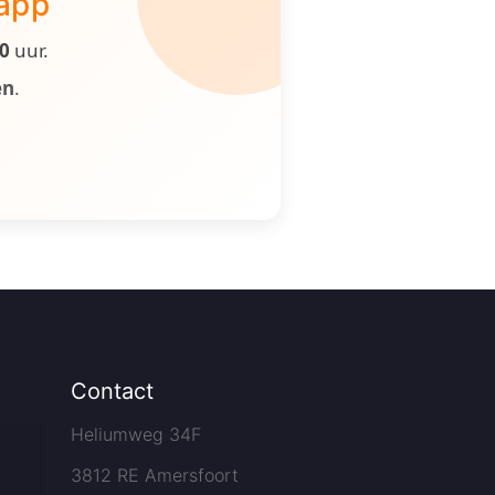
 app
00
uur.
en
.
Contact
Heliumweg 34F
3812 RE Amersfoort