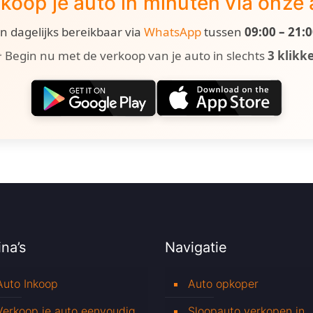
koop je auto in minuten via onze
ijn dagelijks bereikbaar via
WhatsApp
tussen
09:00 – 21:
 Begin nu met de verkoop van je auto in slechts
3 klikk
na’s
Navigatie
Auto Inkoop
Auto opkoper
Verkoop je auto eenvoudig
Sloopauto verkopen in