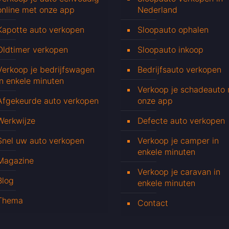
online met onze app
Nederland
Kapotte auto verkopen
Sloopauto ophalen
Oldtimer verkopen
Sloopauto inkoop
Verkoop je bedrijfswagen
Bedrijfsauto verkopen
in enkele minuten
Verkoop je schadeauto
Afgekeurde auto verkopen
onze app
Werkwijze
Defecte auto verkopen
Snel uw auto verkopen
Verkoop je camper in
enkele minuten
Magazine
Verkoop je caravan in
Blog
enkele minuten
Thema
Contact