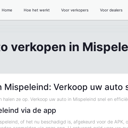
Home
Hoe het werkt
Voor verkopers
Voor dealers
o verkopen in Mispel
n Mispeleind: Verkoop uw auto 
en halen ze op. Verkoop uw auto in Mispeleind snel en effic
leind via de app
ispeleind, of het nu beschadigd is, afgekeurd voor de APK, 