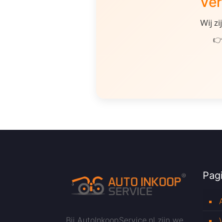
Ver
Wij z
👉
Pagi
Bij AutoInkoopService.nl zijn we