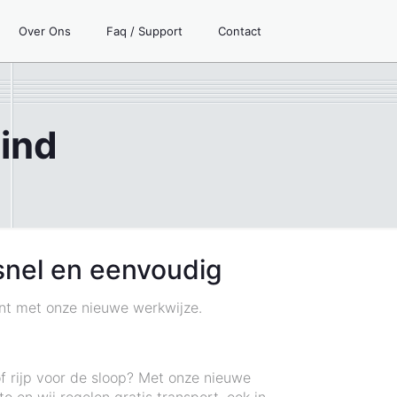
Over Ons
Faq / Support
Contact
eind
snel en eenvoudig
iënt met onze nieuwe werkwijze.
of rijp voor de sloop? Met onze nieuwe