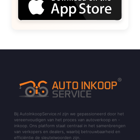
Bij AutoInkoopService.nl zijn we gepassioneerd door het
vereenvoudigen van het proces van autoverkoop en -
inkoop. Ons platform staat centraal in het samenbrengen
van verkopers en dealers, waarbij betrouwbaarheid en
efficiëntie de sleutelwoorden zijn.