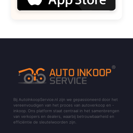
Bij AutoInkoopService.nl zijn we gepassioneerd door het
vereenvoudigen van het proces van autoverkoop en -
inkoop. Ons platform staat centraal in het samenbrengen
van verkopers en dealers, waarbij betrouwbaarheid en
efficiëntie de sleutelwoorden zijn.