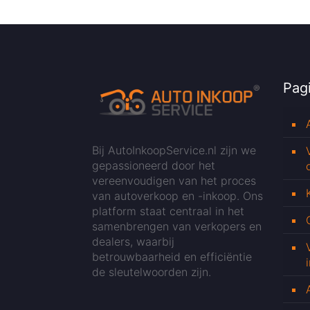
Pagi
Bij AutoInkoopService.nl zijn we
gepassioneerd door het
vereenvoudigen van het proces
van autoverkoop en -inkoop. Ons
platform staat centraal in het
samenbrengen van verkopers en
dealers, waarbij
betrouwbaarheid en efficiëntie
de sleutelwoorden zijn.