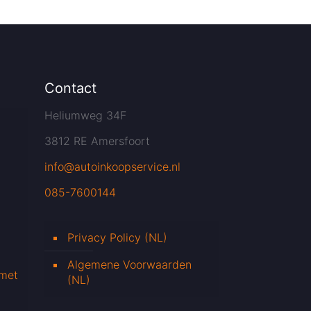
Contact
Heliumweg 34F
3812 RE Amersfoort
info@autoinkoopservice.nl
085-7600144
Privacy Policy (NL)
Algemene Voorwaarden
 met
(NL)