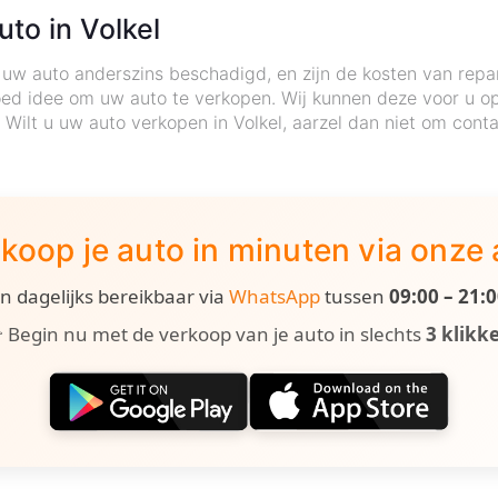
uto in Volkel
uw auto anderszins beschadigd, en zijn de kosten van repa
ed idee om uw auto te verkopen. Wij kunnen deze voor u op 
. Wilt u uw auto verkopen in Volkel, aarzel dan niet om cont
koop je auto in minuten via onze
ijn dagelijks bereikbaar via
WhatsApp
tussen
09:00 – 21:
 Begin nu met de verkoop van je auto in slechts
3 klikk