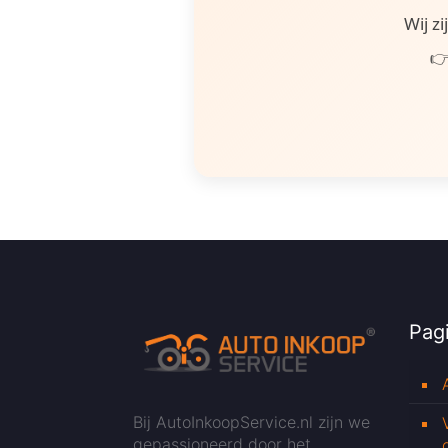
Wij z
👉
Pagi
Bij AutoInkoopService.nl zijn we
gepassioneerd door het