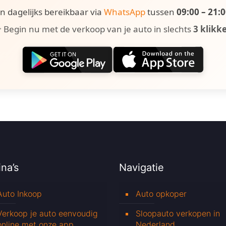
ijn dagelijks bereikbaar via
WhatsApp
tussen
09:00 – 21:
 Begin nu met de verkoop van je auto in slechts
3 klikk
na’s
Navigatie
Auto Inkoop
Auto opkoper
Verkoop je auto eenvoudig
Sloopauto verkopen in
online met onze app
Nederland