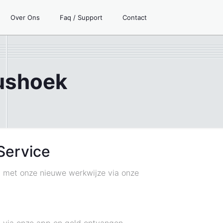
Over Ons
Faq / Support
Contact
dushoek
Service
nt met onze nieuwe werkwijze via onze