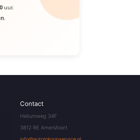
00
uur.
en
.
Contact
Heliumweg 34F
3812 RE Amersfoort
info@autoinkoopservice.nl