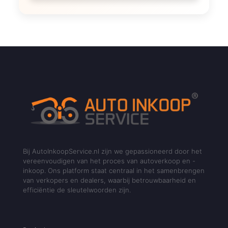
Bij AutoInkoopService.nl zijn we gepassioneerd door het
vereenvoudigen van het proces van autoverkoop en -
inkoop. Ons platform staat centraal in het samenbrengen
van verkopers en dealers, waarbij betrouwbaarheid en
efficiëntie de sleutelwoorden zijn.