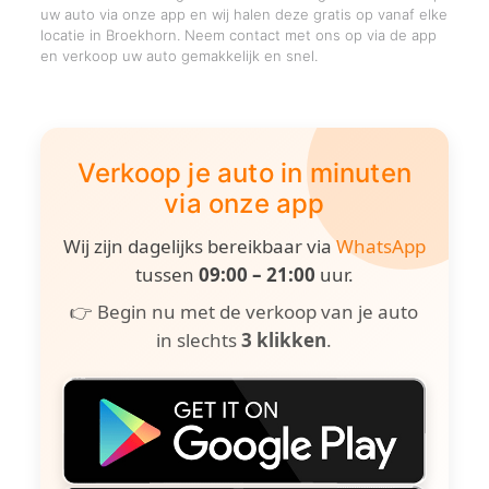
uw auto via onze app en wij halen deze gratis op vanaf elke
locatie in Broekhorn. Neem contact met ons op via de app
en verkoop uw auto gemakkelijk en snel.
Verkoop je auto in minuten
via onze app
Wij zijn dagelijks bereikbaar via
WhatsApp
tussen
09:00 – 21:00
uur.
👉 Begin nu met de verkoop van je auto
in slechts
3 klikken
.