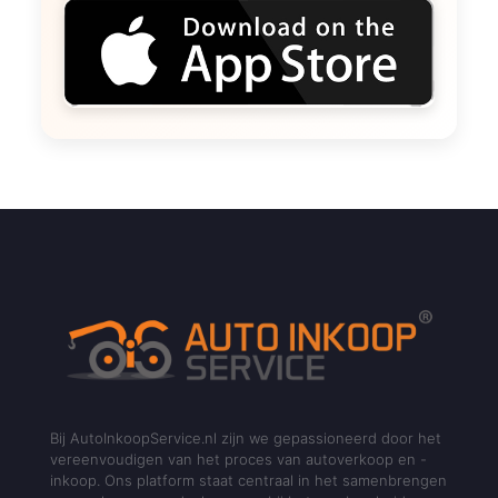
Bij AutoInkoopService.nl zijn we gepassioneerd door het
vereenvoudigen van het proces van autoverkoop en -
inkoop. Ons platform staat centraal in het samenbrengen