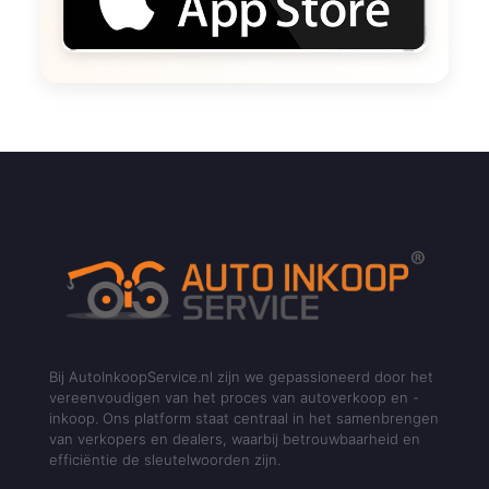
Bij AutoInkoopService.nl zijn we gepassioneerd door het
vereenvoudigen van het proces van autoverkoop en -
inkoop. Ons platform staat centraal in het samenbrengen
van verkopers en dealers, waarbij betrouwbaarheid en
efficiëntie de sleutelwoorden zijn.