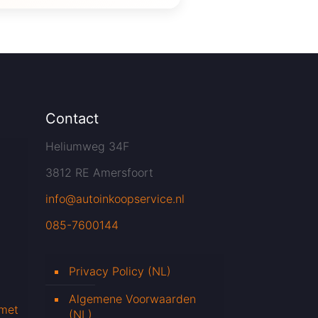
Contact
Heliumweg 34F
3812 RE Amersfoort
info@autoinkoopservice.nl
085-7600144
Privacy Policy (NL)
Algemene Voorwaarden
 met
(NL)