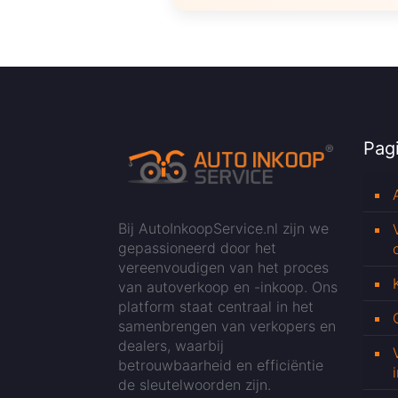
Pagi
Bij AutoInkoopService.nl zijn we
gepassioneerd door het
vereenvoudigen van het proces
van autoverkoop en -inkoop. Ons
platform staat centraal in het
samenbrengen van verkopers en
dealers, waarbij
betrouwbaarheid en efficiëntie
de sleutelwoorden zijn.