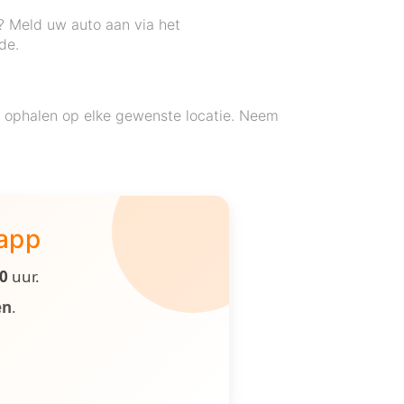
? Meld uw auto aan via het
de.
s ophalen op elke gewenste locatie. Neem
 app
00
uur.
en
.