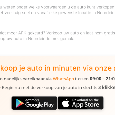
t u weten onder welke voorwaarden u de auto kunt verkopen
et voertuig snel op vanaf elke gewenste locatie in Noordein
niet meer APK gekeurd? Verkoop uw auto en laat hem grati
oop uw auto in Noordeinde met gemak.
koop je auto in minuten via onze
ijn dagelijks bereikbaar via
WhatsApp
tussen
09:00 – 21:
 Begin nu met de verkoop van je auto in slechts
3 klikk