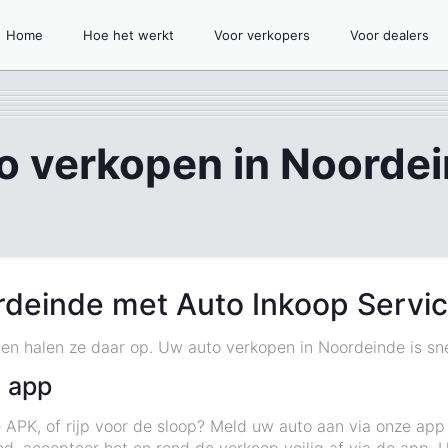
Home
Hoe het werkt
Voor verkopers
Voor dealers
o verkopen in Noorde
rdeinde met Auto Inkoop Servi
 en halen ze daar op. Uw auto verkopen in Noordeinde is sn
 app
 APK, of rijp voor de sloop? Meld uw auto aan via onze app