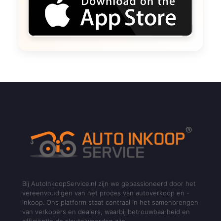
Bij AutoInkoopService.nl zijn we gepassioneerd door het
vereenvoudigen van het proces van autoverkoop en -
inkoop. Ons platform staat centraal in het samenbrengen
van verkopers en dealers, waarbij betrouwbaarheid en
efficiëntie de sleutelwoorden zijn.