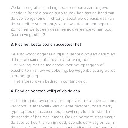
We komen gratis bij u langs op een door u aan te geven
locatie in Bentelo om de auto te bekijken aan de hand van
de overeengekomen richtprijs, zodat we op basis daarvan
de werkelijke verkoopprijs voor uw auto kunnen bepalen.
Zo komen we tot een gezamenlijk overeengekomen bod.
Daarna volgt stap 3.
3. Kies het beste bod en accepteer het
De auto wordt opgehaald bij u in Bentelo op een datum en
tijd die we samen afspreken. U ontvangt dan:
– Vrijwaring met de meldcode voor het opzeggen of
opschorten van uw verzekering. De wegenbelasting wordt
hierdoor gestopt.
– Het afgesproken bedrag in contant geld.
4. Rond de verkoop veilig af via de app
Het bedrag dat uw auto voor u oplevert als u deze aan ons
verkoopt, is afhankelijk van diverse factoren, zoals merk,
type, opties en accessoires, bouwjaar, kilometerstand, en
de schade of het mankement. Ook de verdere staat waarin
de auto verkeert is van invloed, evenals de vraag ernaar in
de markt. Al deze punten tellen mee bij de waardebepaling