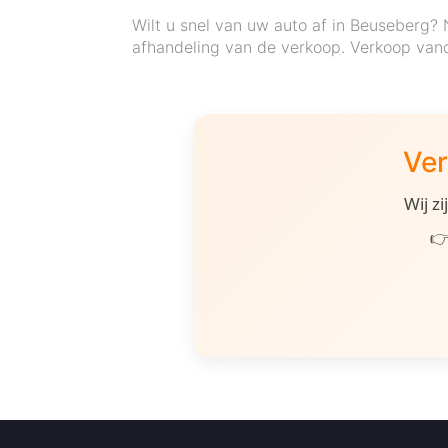
Wilt u snel van uw auto af in Beuseberg? 
afhandeling van de verkoop. Verkoop van
Ver
Wij z
👉