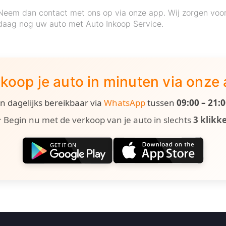
Neem dan contact met ons op via onze app. Wij zorgen voor 
daag nog uw auto met Auto Inkoop Service.
koop je auto in minuten via onze
ijn dagelijks bereikbaar via
WhatsApp
tussen
09:00 – 21:
 Begin nu met de verkoop van je auto in slechts
3 klikk