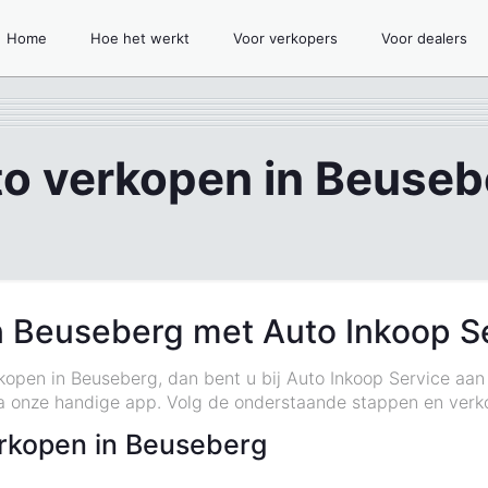
Home
Hoe het werkt
Voor verkopers
Voor dealers
to verkopen in Beuseb
n Beuseberg met Auto Inkoop S
rkopen in Beuseberg, dan bent u bij Auto Inkoop Service aan
a onze handige app. Volg de onderstaande stappen en ver
rkopen in Beuseberg