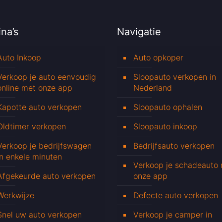
na’s
Navigatie
Auto Inkoop
Auto opkoper
Verkoop je auto eenvoudig
Sloopauto verkopen in
online met onze app
Nederland
Kapotte auto verkopen
Sloopauto ophalen
Oldtimer verkopen
Sloopauto inkoop
Verkoop je bedrijfswagen
Bedrijfsauto verkopen
in enkele minuten
Verkoop je schadeauto
Afgekeurde auto verkopen
onze app
Werkwijze
Defecte auto verkopen
Snel uw auto verkopen
Verkoop je camper in