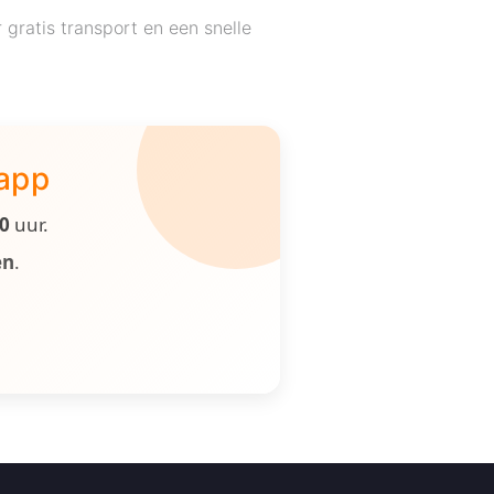
gratis transport en een snelle
 app
00
uur.
en
.