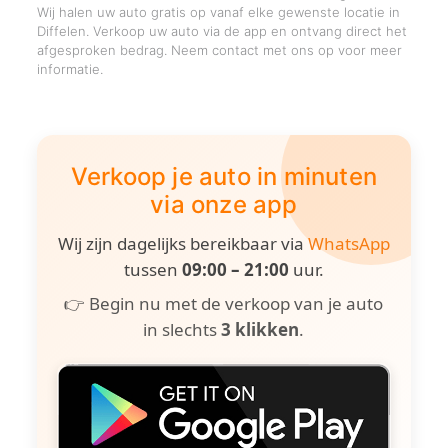
Wij halen uw auto gratis op vanaf elke gewenste locatie in
Diffelen. Verkoop uw auto via de app en ontvang direct het
afgesproken bedrag. Neem contact met ons op voor meer
informatie.
Verkoop je auto in minuten
via onze app
Wij zijn dagelijks bereikbaar via
WhatsApp
tussen
09:00 – 21:00
uur.
👉 Begin nu met de verkoop van je auto
in slechts
3 klikken
.