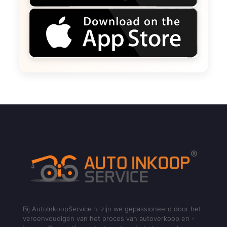
Bij AutoInkoopService.nl zijn we gepassioneerd door het
vereenvoudigen van het proces van autoverkoop en -