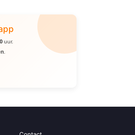
 app
00
uur.
en
.
Contact