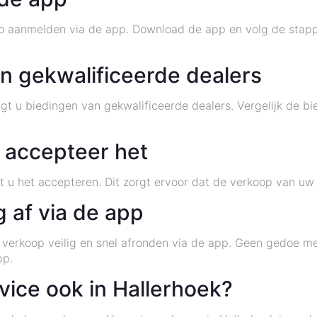
o aanmelden via de app. Download de app en volg de stap
n gekwalificeerde dealers
t u biedingen van gekwalificeerde dealers. Vergelijk de bi
 accepteer het
t u het accepteren. Dit zorgt ervoor dat de verkoop van uw
g af via de app
 verkoop veilig en snel afronden via de app. Geen gedoe m
pp.
ice ook in Hallerhoek?