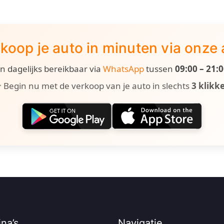
koop je auto in minuten via onze
ijn dagelijks bereikbaar via
WhatsApp
tussen
09:00 – 21:
 Begin nu met de verkoop van je auto in slechts
3 klikk
na’s
Navigatie