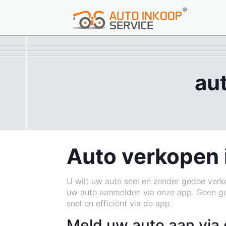
au
Auto verkopen 
U wilt uw auto snel en zonder gedoe verk
uw auto aanmelden via onze app. Geen ge
snel en efficiënt via de app.
Meld uw auto aan via