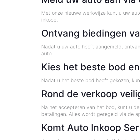
Met onze nieuwe werkwijze kunt u uw aut
inkoop.
Ontvang biedingen va
Nadat u uw auto heeft aangemeld, ontvang
auto.
Kies het beste bod en
Nadat u het beste bod heeft gekozen, kun
Rond de verkoop veili
Na het accepteren van het bod, kunt u de
betalingen. Alles wordt geregeld via de a
Komt Auto Inkoop Serv