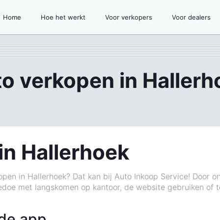
Home
Hoe het werkt
Voor verkopers
Voor dealers
to verkopen in Hallerh
in Hallerhoek
open in Hallerhoek? Dat kan bij Auto Inkoop Service! Door 
doe met langskomen op kantoor, de website gebruiken of te
 de app