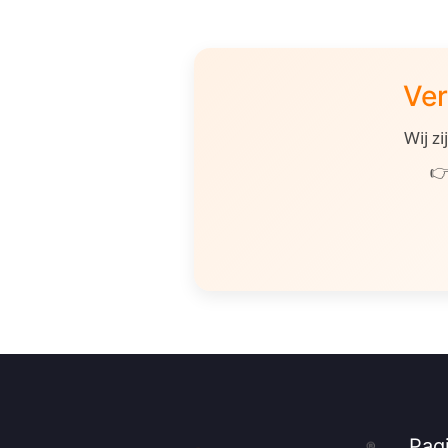
Ver
Wij z
👉
Pagi