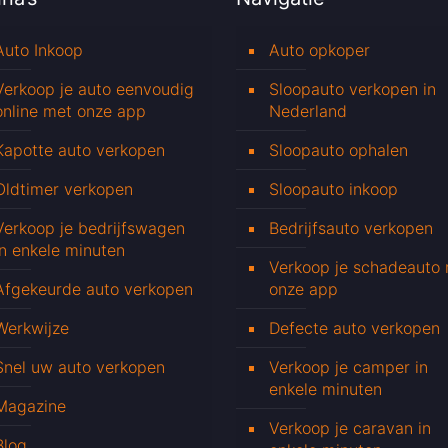
Auto Inkoop
Auto opkoper
Verkoop je auto eenvoudig
Sloopauto verkopen in
online met onze app
Nederland
Kapotte auto verkopen
Sloopauto ophalen
Oldtimer verkopen
Sloopauto inkoop
Verkoop je bedrijfswagen
Bedrijfsauto verkopen
in enkele minuten
Verkoop je schadeauto
Afgekeurde auto verkopen
onze app
Werkwijze
Defecte auto verkopen
Snel uw auto verkopen
Verkoop je camper in
enkele minuten
Magazine
Verkoop je caravan in
Blog