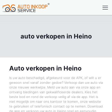
auto verkopen in Heino
Auto verkopen in Heino
Is uw auto beschadigd, afgekeurd voor de APK, of wilt u er
gewoon snel vanaf zonder gedoe? Verkoop dan uw auto via
onze nieuwe werkwijze. Meld uw auto aan via onze app en
ontvang biedingen van gekwalificeerde dealers. Kies het
beste bod en rond de verkoop veilig af via de app. Het is
niet mogelijk om naar ons kantoor te komen, onze website
te gebruiken of telefonisch contact op te nemen. Download
de app en verkoop uw auto in Heino snel en eenvoudig.