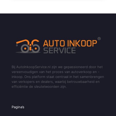
Bij AutoInkoopService.nl zijn we gepassioneerd door het
vereenvoudigen van het proces van autoverkoop en -
inkoop. Ons platform staat centraal in het samenbrengen
van verkopers en dealers, waarbij betrouwbaarheid en
efficiëntie de sleutelwoorden zijn.
Pagina’s