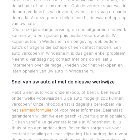
de schade of het mankement. Ook de verdere staat waarin
de auto verkeert is van invloed, evenals de vraag ernaar in
de markt. Al deze punten tellen mee bij de waardebepaling
van uw auto.
Door onze jarenlange ervaring en ons uitgebreide netwerk
kunnen wij u een goede prijs bieden voor uw auto. Wij
kopen auto’s in Windesheim en omgeving, ook oudere
auto’s of wagens die schade of een defect hebben. Een
auto verkopen in Windesheim is dus geen enkel probleem!
Neemt u vandaag nog contact met ons op en laat u
informeren over de mogelijkheden voor het verkopen en
laten ophalen van uw auto in Windesheim.
Snel van uw auto af met de nieuwe werkwijze
Hebt u een auto voor onze inkoop, of bent u benieuwd
onder welke voorwaarden u de auto mogelijk zou kunnen
verkopen? Onze inkoopdienst is dagelijks bereikbaar via
het
aanmeldformulier
of voor meer informatie. Daarnaast
garanderen wij dat we een geschikt voertuig snel ophalen.
Dit kan vanaf elke gewenste locatie in Windesheim, bij u
thuis of op een ander adres. Bovendien zorgen we voor
contante betaling en voor vrijwaring. Het bedrag dat u voor
de auto zult ontvangen hebben we dan al afgesproken, en