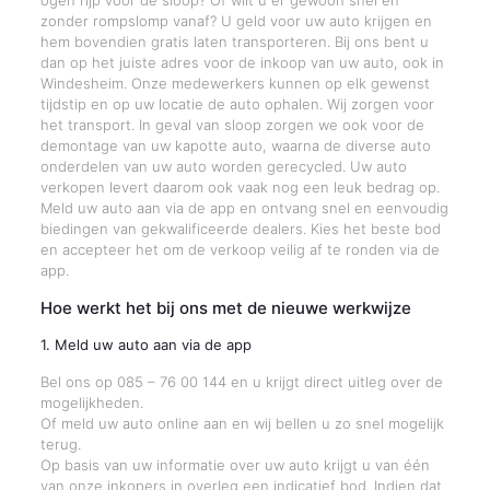
ogen rijp voor de sloop? Of wilt u er gewoon snel en
zonder rompslomp vanaf? U geld voor uw auto krijgen en
hem bovendien gratis laten transporteren. Bij ons bent u
dan op het juiste adres voor de inkoop van uw auto, ook in
Windesheim. Onze medewerkers kunnen op elk gewenst
tijdstip en op uw locatie de auto ophalen. Wij zorgen voor
het transport. In geval van sloop zorgen we ook voor de
demontage van uw kapotte auto, waarna de diverse auto
onderdelen van uw auto worden gerecycled. Uw auto
verkopen levert daarom ook vaak nog een leuk bedrag op.
Meld uw auto aan via de app en ontvang snel en eenvoudig
biedingen van gekwalificeerde dealers. Kies het beste bod
en accepteer het om de verkoop veilig af te ronden via de
app.
Hoe werkt het bij ons met de nieuwe werkwijze
1. Meld uw auto aan via de app
Bel ons op 085 – 76 00 144 en u krijgt direct uitleg over de
mogelijkheden.
Of meld uw auto online aan en wij bellen u zo snel mogelijk
terug.
Op basis van uw informatie over uw auto krijgt u van één
van onze inkopers in overleg een indicatief bod. Indien dat