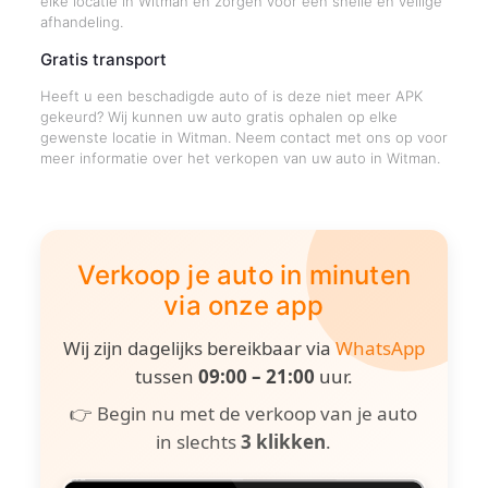
elke locatie in Witman en zorgen voor een snelle en veilige
afhandeling.
Gratis transport
Heeft u een beschadigde auto of is deze niet meer APK
gekeurd? Wij kunnen uw auto gratis ophalen op elke
gewenste locatie in Witman. Neem contact met ons op voor
meer informatie over het verkopen van uw auto in Witman.
Verkoop je auto in minuten
via onze app
Wij zijn dagelijks bereikbaar via
WhatsApp
tussen
09:00 – 21:00
uur.
👉 Begin nu met de verkoop van je auto
in slechts
3 klikken
.