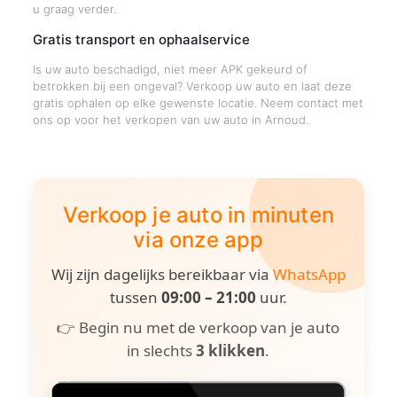
u graag verder.
Gratis transport en ophaalservice
Is uw auto beschadigd, niet meer APK gekeurd of
betrokken bij een ongeval? Verkoop uw auto en laat deze
gratis ophalen op elke gewenste locatie. Neem contact met
ons op voor het verkopen van uw auto in Arnoud.
Verkoop je auto in minuten
via onze app
Wij zijn dagelijks bereikbaar via
WhatsApp
tussen
09:00 – 21:00
uur.
👉 Begin nu met de verkoop van je auto
in slechts
3 klikken
.