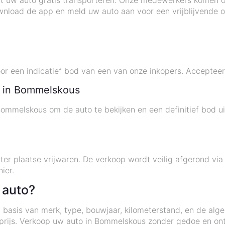
at uw auto gratis transporteren. Onze medewerkers komen op
load de app en meld uw auto aan voor een vrijblijvende of
 een indicatief bod van een van onze inkopers. Accepteer 
ie in Bommelskous
Bommelskous om de auto te bekijken en een definitief bod u
er plaatse vrijwaren. De verkoop wordt veilig afgerond via
ier.
 auto?
asis van merk, type, bouwjaar, kilometerstand, en de alge
e prijs. Verkoop uw auto in Bommelskous zonder gedoe en on