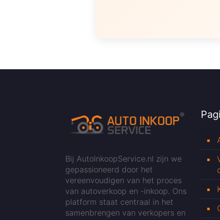
Pagi
Bij AutoInkoopService.nl zijn we
gepassioneerd door het
vereenvoudigen van het proces
van autoverkoop en -inkoop. Ons
platform staat centraal in het
samenbrengen van verkopers en