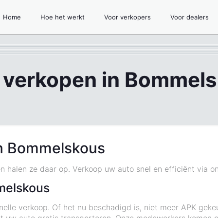
Home
Hoe het werkt
Voor verkopers
Voor dealers
 verkopen in Bommel
in Bommelskous
 halen ze daar op. Verkoop uw auto snel en efficiënt via o
melskous
elle verkoop. Of het nu beschadigd is, niet meer APK gekeur