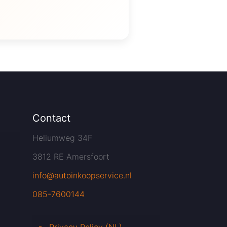
Contact
Heliumweg 34F
3812 RE Amersfoort
info@autoinkoopservice.nl
085-7600144