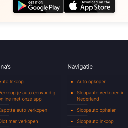
na’s
Navigatie
Auto Inkoop
Auto opkoper
Verkoop je auto eenvoudig
Sloopauto verkopen in
online met onze app
Nederland
Kapotte auto verkopen
Sloopauto ophalen
Oldtimer verkopen
Sloopauto inkoop