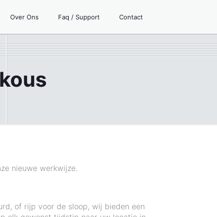
Over Ons
Faq / Support
Contact
skous
nze nieuwe werkwijze.
d, of rijp voor de sloop, wij bieden een