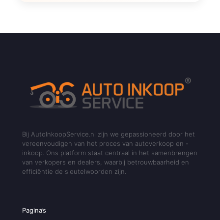
Bij AutoInkoopService.nl zijn we gepassioneerd door het
vereenvoudigen van het proces van autoverkoop en -
inkoop. Ons platform staat centraal in het samenbrengen
van verkopers en dealers, waarbij betrouwbaarheid en
efficiëntie de sleutelwoorden zijn.
Pagina’s