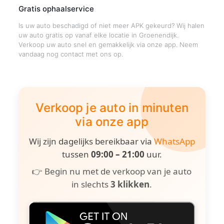
Gratis ophaalservice
Is uw auto beschadigd of niet meer APK gekeurd? Wij halen
uw auto gratis op vanaf elke locatie in Groenendijk.
Verkoop uw auto snel en gemakkelijk via onze app. Neem
vandaag nog contact met ons op.
Verkoop je auto in minuten
via onze app
Wij zijn dagelijks bereikbaar via
WhatsApp
tussen
09:00 – 21:00
uur.
👉 Begin nu met de verkoop van je auto
in slechts
3 klikken
.