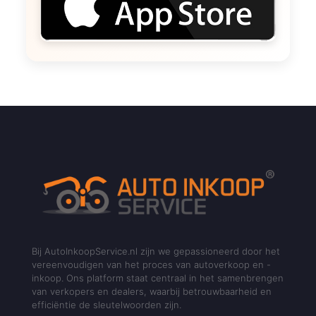
Bij AutoInkoopService.nl zijn we gepassioneerd door het
vereenvoudigen van het proces van autoverkoop en -
inkoop. Ons platform staat centraal in het samenbrengen
van verkopers en dealers, waarbij betrouwbaarheid en
efficiëntie de sleutelwoorden zijn.