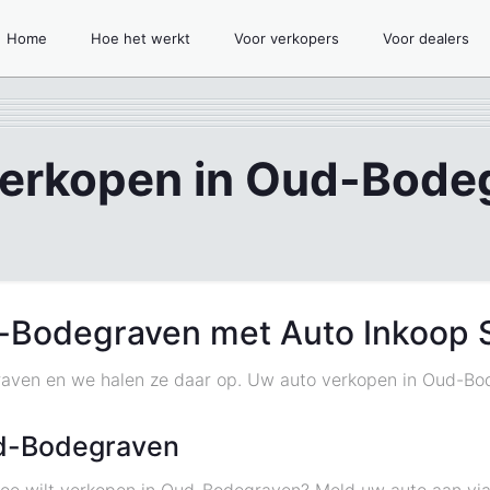
Home
Hoe het werkt
Voor verkopers
Voor dealers
verkopen in Oud-Bode
-Bodegraven met Auto Inkoop 
raven en we halen ze daar op. Uw auto verkopen in Oud-Bod
d-Bodegraven