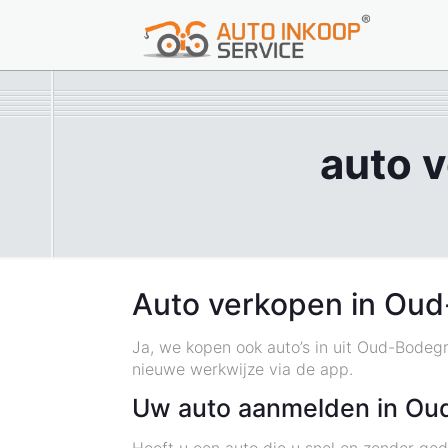
auto 
Auto verkopen in Oud
Ja, we kopen ook auto’s in uit Oud-Bodeg
nieuwe werkwijze via de app.
Uw auto aanmelden in Ou