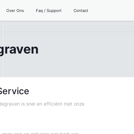
Over Ons
Faq / Support
Contact
graven
Service
egraven is snel en efficiënt met onze