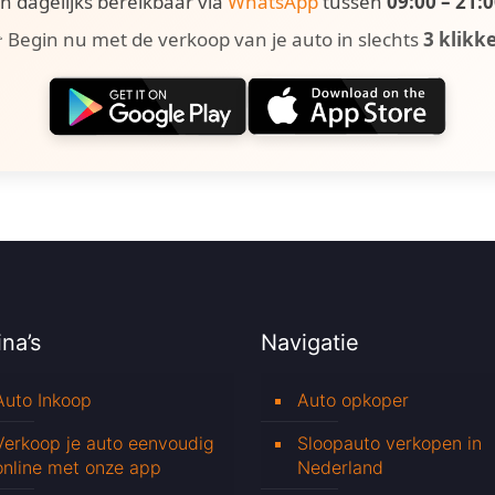
ijn dagelijks bereikbaar via
WhatsApp
tussen
09:00 – 21:
 Begin nu met de verkoop van je auto in slechts
3 klikk
na’s
Navigatie
Auto Inkoop
Auto opkoper
Verkoop je auto eenvoudig
Sloopauto verkopen in
online met onze app
Nederland