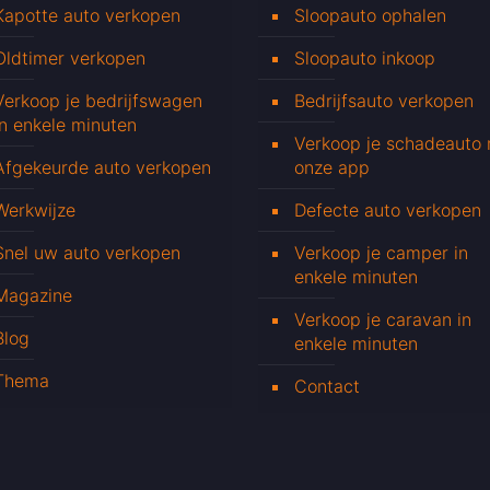
Kapotte auto verkopen
Sloopauto ophalen
Oldtimer verkopen
Sloopauto inkoop
Verkoop je bedrijfswagen
Bedrijfsauto verkopen
in enkele minuten
Verkoop je schadeauto
Afgekeurde auto verkopen
onze app
Werkwijze
Defecte auto verkopen
Snel uw auto verkopen
Verkoop je camper in
enkele minuten
Magazine
Verkoop je caravan in
Blog
enkele minuten
Thema
Contact