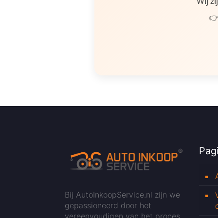
Wij z
👉
Pagi
Bij AutoInkoopService.nl zijn we
gepassioneerd door het
vereenvoudigen van het proces