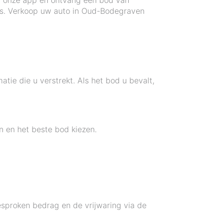
a onze app en ontvang een bod van
rijs. Verkoop uw auto in Oud-Bodegraven
ie die u verstrekt. Als het bod u bevalt,
n en het beste bod kiezen.
.
esproken bedrag en de vrijwaring via de