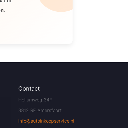
00
uur.
en
.
Contact
Heliumweg 34F
3812 RE Amersfoort
info@autoinkoopservice.nl