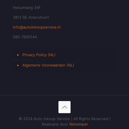
Heliumweg 34F
3812 RE Amersfoort
info@autoinkoopservice.nl
085-7600144
Privacy Policy (NL)
Algemene Voorwaarden (NL)
© 2024 Auto Inkoop Service | All Rights Reserved |
Realisatie door
Netsimpel