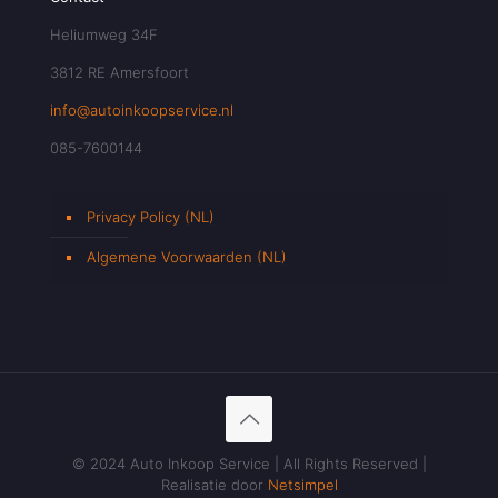
Heliumweg 34F
3812 RE Amersfoort
info@autoinkoopservice.nl
085-7600144
Privacy Policy (NL)
Algemene Voorwaarden (NL)
© 2024 Auto Inkoop Service | All Rights Reserved |
Realisatie door
Netsimpel