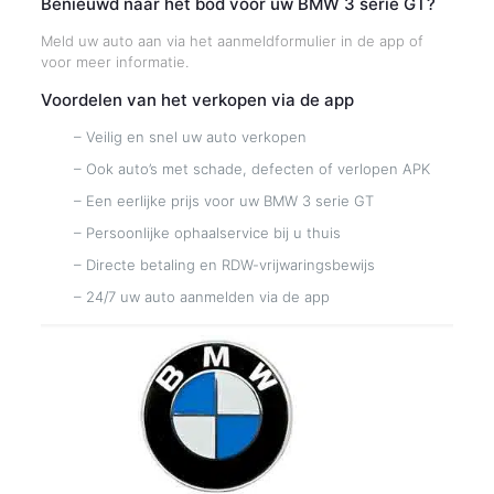
Benieuwd naar het bod voor uw BMW 3 serie GT?
Meld uw auto aan via het aanmeldformulier in de app of
voor meer informatie.
Voordelen van het verkopen via de app
– Veilig en snel uw auto verkopen
– Ook auto’s met schade, defecten of verlopen APK
– Een eerlijke prijs voor uw BMW 3 serie GT
– Persoonlijke ophaalservice bij u thuis
– Directe betaling en RDW-vrijwaringsbewijs
– 24/7 uw auto aanmelden via de app