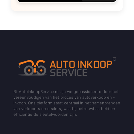
Bij AutoInkoopService.nl zijn we gepassioneerd door het
vereenvoudigen van het proces van autoverkoop en -
inkoop. Ons platform staat centraal in het samenbrengen
van verkopers en dealers, waarbij betrouwbaarheid en
efficiëntie de sleutelwoorden zijn.