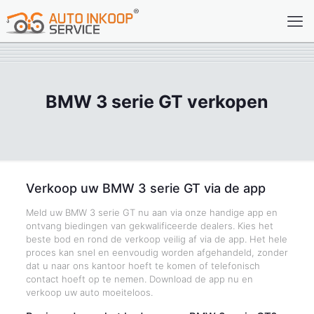
BMW 3 serie GT verkopen
Verkoop uw BMW 3 serie GT via de app
Meld uw BMW 3 serie GT nu aan via onze handige app en
ontvang biedingen van gekwalificeerde dealers. Kies het
beste bod en rond de verkoop veilig af via de app. Het hele
proces kan snel en eenvoudig worden afgehandeld, zonder
dat u naar ons kantoor hoeft te komen of telefonisch
contact hoeft op te nemen. Download de app nu en
verkoop uw auto moeiteloos.