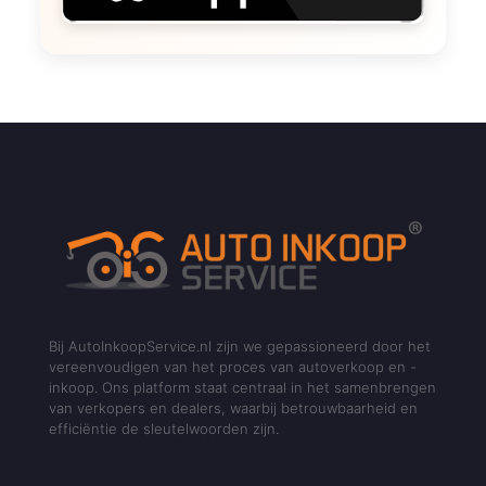
Bij AutoInkoopService.nl zijn we gepassioneerd door het
vereenvoudigen van het proces van autoverkoop en -
inkoop. Ons platform staat centraal in het samenbrengen
van verkopers en dealers, waarbij betrouwbaarheid en
efficiëntie de sleutelwoorden zijn.