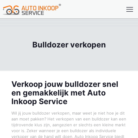
Bulldozer verkopen
Verkoop jouw bulldozer snel
en gemakkelijk met Auto
Inkoop Service
Wil jij jouw bulldozer verkopen, maar weet je niet hoe je dit
aan moet pakken? Het verkopen van een bulldozer kan een
tijdrovende klus zijn, aangezien er slechts een kleine markt
voor is. Zeker wanneer je een bulldozer als individuele
verkoper van de hand wilt doen. Auto Inkoop Service biedt