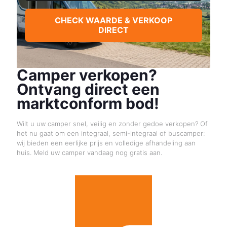
CHECK WAARDE & VERKOOP
DIRECT
Camper verkopen?
Ontvang direct een
marktconform bod!
Wilt u uw camper snel, veilig en zonder gedoe verkopen? Of
het nu gaat om een integraal, semi-integraal of buscamper:
wij bieden een eerlijke prijs en volledige afhandeling aan
huis.
Meld uw camper vandaag nog gratis aan.