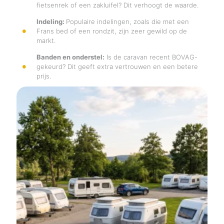
fietsenrek of een zakluifel? Dit verhoogt de waarde.
Indeling:
Populaire indelingen, zoals die met een
Frans bed of een rondzit, zijn zeer gewild op de
markt.
Banden en onderstel:
Is de caravan recent BOVAG-
gekeurd? Dit geeft extra vertrouwen en een betere
prijs.