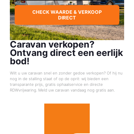
CHECK WAARDE & VERKOOP
DIRECT
Caravan verkopen?
Ontvang direct een eerlijk
bod!
Wilt u uw caravan snel en zonder gedoe verkopen? Of hij nu
nog in de stalling staat of op de oprit: wij bieden een
transparante prijs, gratis ophaalservice en directe
RDWvrijwaring. Meld uw caravan vandaag nog gratis aan.