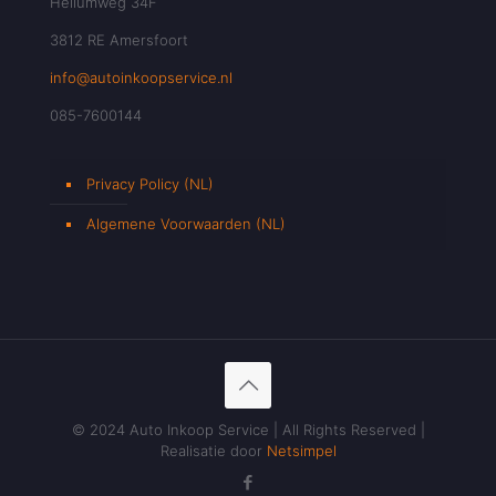
Heliumweg 34F
3812 RE Amersfoort
info@autoinkoopservice.nl
085-7600144
Privacy Policy (NL)
Algemene Voorwaarden (NL)
© 2024 Auto Inkoop Service | All Rights Reserved |
Realisatie door
Netsimpel