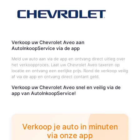
Verkoop uw Chevrolet Aveo aan
AutoInkoopService via de app
Meld uw auto aan via de app en ontvang direct uitleg over
het verkoopproces. Laat uw Chevrolet Aveo taxeren op
locatie en ontvang een eerlijke prijs. Rond de verkoop veilig
af via de app en ontvang direct contant geld.
Verkoop uw Chevrolet Aveo snel en veilig via de
app van AutoInkoopService!
Verkoop je auto in minuten
via onze app