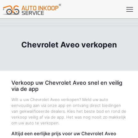
Chevrolet Aveo verkopen
Verkoop uw Chevrolet Aveo snel en veilig
via de app
Wilt u uw Chevrolet Aveo verkopen? Meld uw auto
eenvoudig aan via onze app en ontvang direct biedingen
van gekwalificeerde dealers. Kies het beste bod en rond de
verkoop veilig af via de app. Het was nog nooit zo makkelijk
om uw auto te verkopen.
Altijd een eerlijke prijs voor uw Chevrolet Aveo