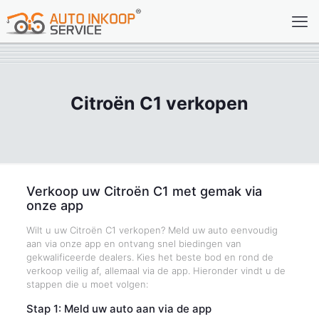
Citroën C1 verkopen
Verkoop uw Citroën C1 met gemak via
onze app
Wilt u uw Citroën C1 verkopen? Meld uw auto eenvoudig
aan via onze app en ontvang snel biedingen van
gekwalificeerde dealers. Kies het beste bod en rond de
verkoop veilig af, allemaal via de app. Hieronder vindt u de
stappen die u moet volgen:
Stap 1: Meld uw auto aan via de app