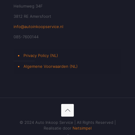
Heliumweg 34F
3812 RE Amersfoort
info@autoinkoopservice.nl
085-7600144
Privacy Policy (NL)
Algemene Voorwaarden (NL)
© 2024 Auto Inkoop Service | All Rights Reserved |
Realisatie door
Netsimpel