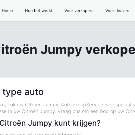
Home
Hoe het werkt
Voor verkopers
Voor dealers
itroën Jumpy verkop
 type auto
kom, ook uw Citroën Jumpy. AutoInkoopService is gespeciali
esse in uw Citroën Jumpy. Vraag ons om een bod op uw Citr
Citroën Jumpy kunt krijgen?