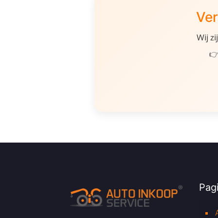
Ver
Wij z
👉
Pagi