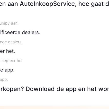
n aan AutoInkoopService, hoe gaat d
Jumpy aan.
ficeerde dealers.
nde dealers.
er het.
ccepteer het.
de app.
 app.
rkopen? Download de app en het wor