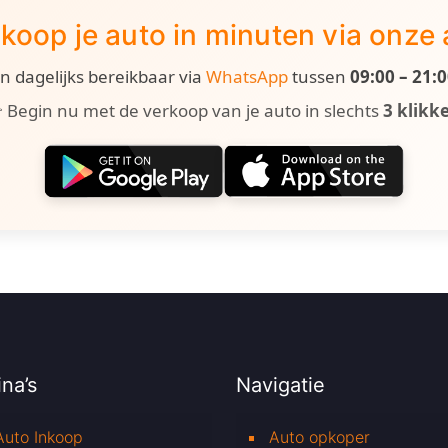
koop je auto in minuten via onze
ijn dagelijks bereikbaar via
WhatsApp
tussen
09:00 – 21:
 Begin nu met de verkoop van je auto in slechts
3 klikk
na’s
Navigatie
Auto Inkoop
Auto opkoper