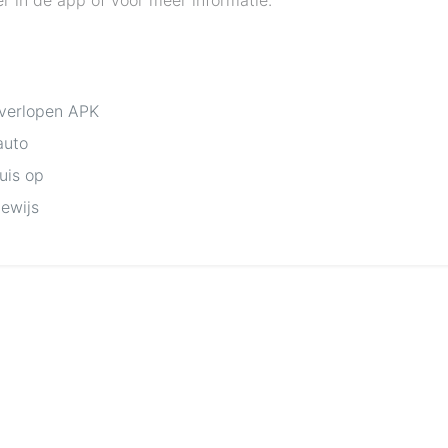
r in de app of voor meer informatie.
 verlopen APK
auto
huis op
bewijs