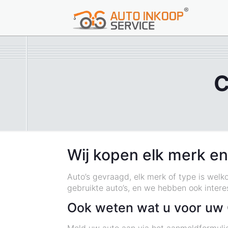
C
Wij kopen elk merk en
Auto’s gevraagd, elk merk of type is wel
gebruikte auto’s, en we hebben ook inter
Ook weten wat u voor uw 