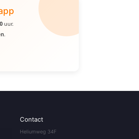
 app
00
uur.
en
.
Contact
Heliumweg 34F