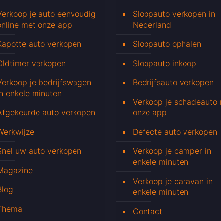
Verkoop je auto eenvoudig
Sloopauto verkopen in
online met onze app
Nederland
Kapotte auto verkopen
Sloopauto ophalen
Oldtimer verkopen
Sloopauto inkoop
Verkoop je bedrijfswagen
Bedrijfsauto verkopen
in enkele minuten
Verkoop je schadeauto
Afgekeurde auto verkopen
onze app
Werkwijze
Defecte auto verkopen
Snel uw auto verkopen
Verkoop je camper in
enkele minuten
Magazine
Verkoop je caravan in
Blog
enkele minuten
Thema
Contact