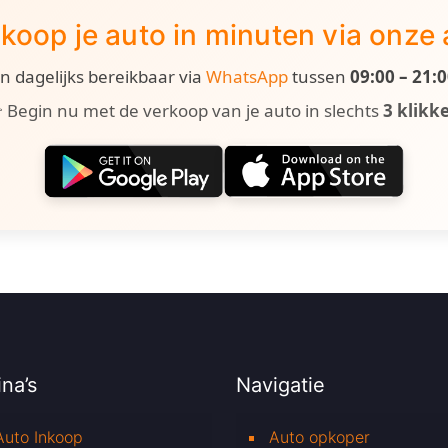
koop je auto in minuten via onze
ijn dagelijks bereikbaar via
WhatsApp
tussen
09:00 – 21:
 Begin nu met de verkoop van je auto in slechts
3 klikk
na’s
Navigatie
Auto Inkoop
Auto opkoper