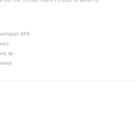
 van uw Citroën Xsara Picasso te weten of
 verlopen APK
auto
huis op
bewijs