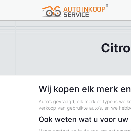
Citr
Wij kopen elk merk en
Auto’s gevraagd, elk merk of type is welk
verkoop van gebruikte auto’s, en we hebb
Ook weten wat u voor uw C