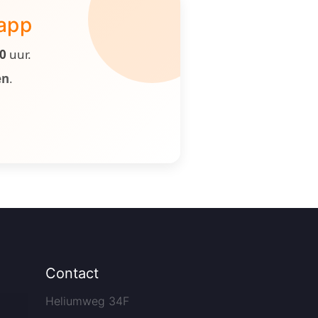
 app
00
uur.
en
.
Contact
Heliumweg 34F