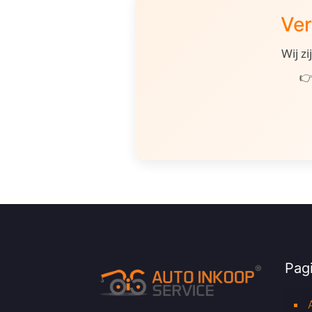
Ver
Wij z
👉
Pagi