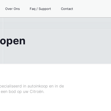
Over Ons
Faq / Support
Contact
kopen
ecialiseerd in autoinkoop en in de
 een bod op uw Citroën.