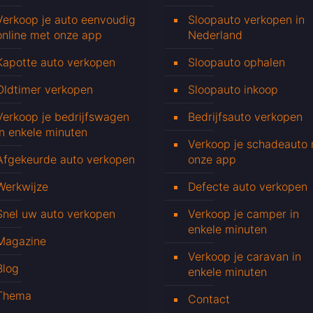
Verkoop je auto eenvoudig
Sloopauto verkopen in
online met onze app
Nederland
Kapotte auto verkopen
Sloopauto ophalen
Oldtimer verkopen
Sloopauto inkoop
Verkoop je bedrijfswagen
Bedrijfsauto verkopen
in enkele minuten
Verkoop je schadeauto
Afgekeurde auto verkopen
onze app
Werkwijze
Defecte auto verkopen
Snel uw auto verkopen
Verkoop je camper in
enkele minuten
Magazine
Verkoop je caravan in
Blog
enkele minuten
Thema
Contact