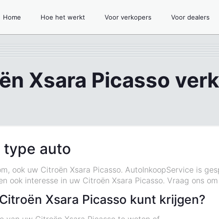
Home
Hoe het werkt
Voor verkopers
Voor dealers
oën Xsara Picasso ver
 type auto
om, ook uw Citroën Xsara Picasso. AutoInkoopService is gesp
en ook interesse in uw Citroën Xsara Picasso. Vraag ons om
itroën Xsara Picasso kunt krijgen?