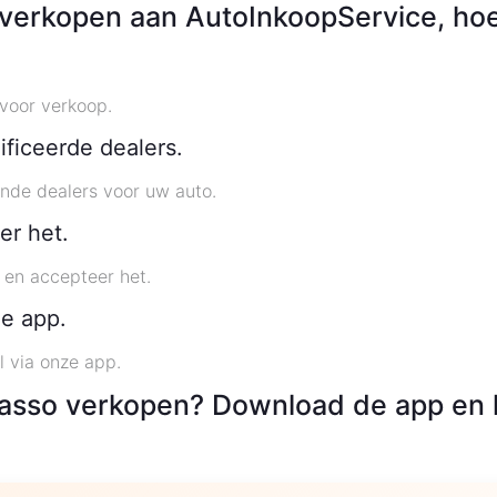
 verkopen aan AutoInkoopService, hoe
voor verkoop.
ficeerde dealers.
nde dealers voor uw auto.
er het.
t en accepteer het.
de app.
l via onze app.
casso verkopen? Download de app en 