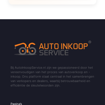
Bij AutoInkoopService.nl zijn we gepassioneerd door het
vereenvoudigen van het proces van autoverkoop en -
inkoop. Ons platform staat centraal in het samenbrengen
van verkopers en dealers, waarbij betrouwbaarheid en
efficiëntie de sleutelwoorden zijn.
Pagina’s